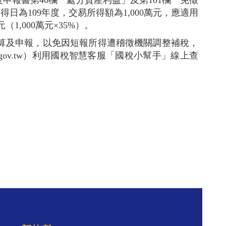
度申報書第40欄「處分資產利益」及第101欄「免徵
日為109年度，交易所得額為1,000萬元，應適用
,000萬元×35%）。
算及申報，以免因短報所得遭稽徵機關調整補稅，
.ntbk.gov.tw）利用國稅智慧客服「國稅小幫手」線上查