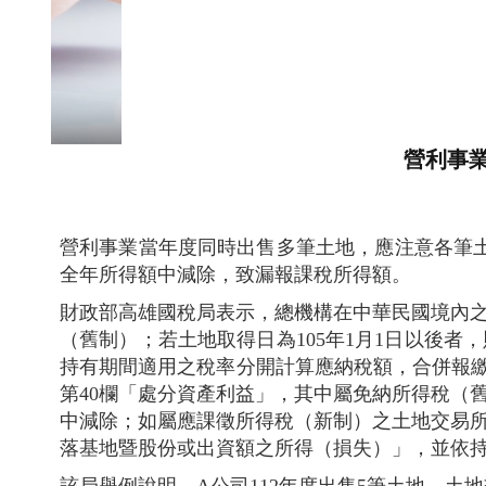
營利事
營利事業當年度同時出售多筆土地，應注意各筆
全年所得額中減除，致漏報課稅所得額。
財政部高雄國稅局表示，總機構在中華民國境內之營
（舊制）；若土地取得日為105年1月1日以後者
持有期間適用之稅率分開計算應納稅額，合併報
第40欄「處分資產利益」，其中屬免納所得稅（
中減除；如屬應課徵所得稅（新制）之土地交易所
落基地暨股份或出資額之所得（損失）」，並依持