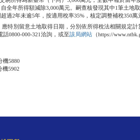
交易所得為新臺幣（下同）3,000萬元，全數申報於當年
年所得額減除3,000萬元。嗣查核發現其中1筆土地取得
2年未逾5年，按適用稅率35%，核定調整補稅350萬元（1
，應特別留意土地取得日期，分別依所得稅法相關規定計
00-000-321洽詢，或至
該局網站
（https://www
機5880
機5902